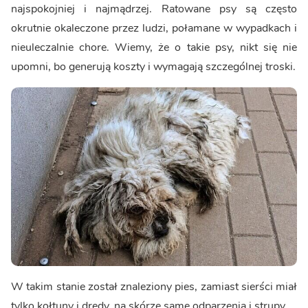
najspokojniej i najmądrzej. Ratowane psy są często
okrutnie okaleczone przez ludzi, połamane w wypadkach i
nieuleczalnie chore. Wiemy, że o takie psy, nikt się nie
upomni, bo generują koszty i wymagają szczególnej troski.
W takim stanie został znaleziony pies, zamiast sierści miał
tylko kołtuny i dredy, na skórze same odparzenia i strupy...