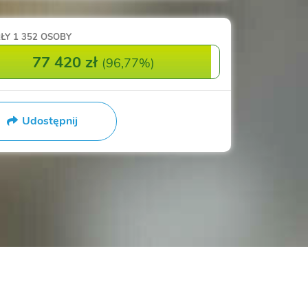
ŁY
1 352 OSOBY
77 420 zł
(
96,77%
)
Udostępnij