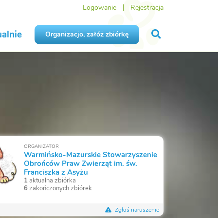
Logowanie
Rejestracja
alnie
Organizacjo, załóż zbiórkę
ORGANIZATOR
Warmińsko-Mazurskie Stowarzyszenie
Obrońców Praw Zwierząt im. św.
Franciszka z Asyżu
1
aktualna zbiórka
6
zakończonych zbiórek
Zgłoś naruszenie