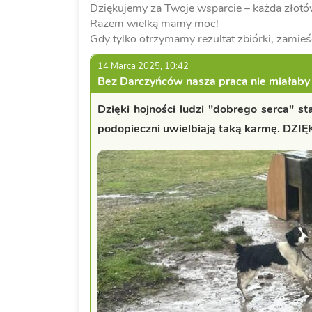
Dziękujemy za Twoje wsparcie – każda złotów
Razem wielką mamy moc!
Gdy tylko otrzymamy rezultat zbiórki, zamieś
14 Marca 2025, 10:42
Bez Darczyńców nasza praca nie miałaby
Dzięki hojności ludzi "dobrego serca" s
podopieczni uwielbiają taką karmę. DZI