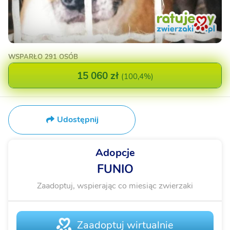
WSPARŁO
291 OSÓB
15 060 zł
(
100,4%
)
Udostępnij
Adopcje
FUNIO
Zaadoptuj, wspierając co miesiąc zwierzaki
Zaadoptuj wirtualnie