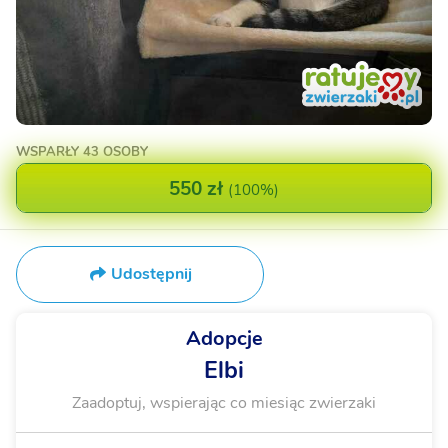
WSPARŁY
43 OSOBY
550 zł
(
100%
)
Udostępnij
Adopcje
Elbi
Zaadoptuj, wspierając co miesiąc zwierzaki