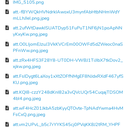
IMG_5105.png
att.-fBYWQkHVNdrkIAwoxU3mynfAbHtbNHmWdY
mLLhJleI.png.jpeg
att.2ufWtDawklSUATDyp51FuPuT1NF6jN1poApNN
yKxyKw.png.jpeg
att.O0LIjomEJzuJ3VkKVCrEm00OWFd5dZWeoc0naS
PFnWw.png.jpeg
att.zRx4HFS3F28Y8-UT0DH-VWBJ1TiJIbX7tkDov2_
xjkw.png.jpeg
att.FsIDygt6LaXoy1xXtZOFfNMgEF8NJdxRXdF467yfS
KU.png.jpeg
att.KQI8-czzY248dKnI82a3vQVcUQr54CuqajTDSOM
4bl4.png.jpeg
att.wF4HcZ01JkbA5zbKyyQTOvte-TpNAdYwma4HvM
FsCxQ.png.jpeg
att.vm2UPvL_b5c7rYYKS45cj0PVqKK8J2tRM_YHPF