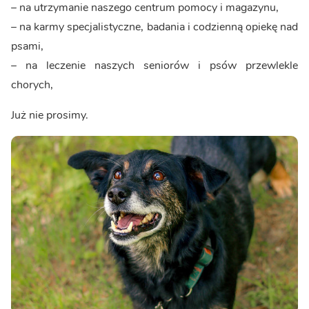
– na utrzymanie naszego centrum pomocy i magazynu,
– na karmy specjalistyczne, badania i codzienną opiekę nad
psami,
– na leczenie naszych seniorów i psów przewlekle
chorych,
Już nie prosimy.