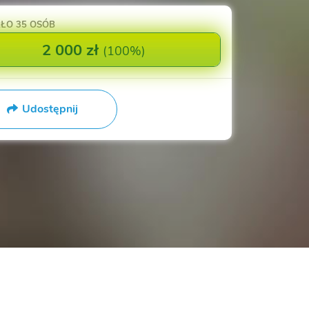
RŁO
35 OSÓB
2 000 zł
(
100%
)
Udostępnij