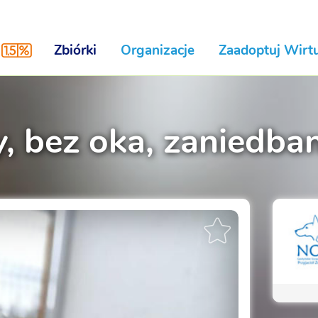
Zbiórki
Organizacje
Zaadoptuj Wirtu
y, bez oka, zaniedba