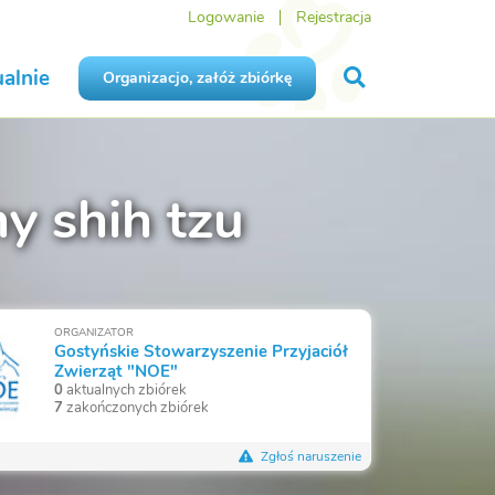
Logowanie
Rejestracja
alnie
Organizacjo, załóż zbiórkę
ny shih tzu
ORGANIZATOR
Gostyńskie Stowarzyszenie Przyjaciół
Zwierząt "NOE"
0
aktualnych zbiórek
7
zakończonych zbiórek
Zgłoś naruszenie