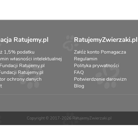
acja Ratujemy.pl
RatujemyZwierzaki.pl
aż 1,5% podatku
Załóż konto Pomagacza
min własności intelektualnej
Regulamin
 Fundacji Ratujemy.pl
Polityka prywatności
 Fundacji Ratujemy.pl
FAQ
tor ochrony danych
Potwierdzenie darowizn
t
Blog
Copyright © 2017-2026 RatujemyZwierzaki.pl