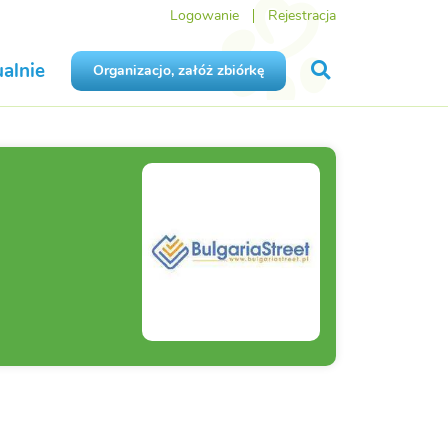
Logowanie
Rejestracja
alnie
Organizacjo, załóż zbiórkę