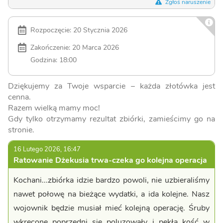
Zgłoś naruszenie
Rozpoczęcie: 20 Stycznia 2026
Zakończenie: 20 Marca 2026
Godzina: 18:00
Dziękujemy za Twoje wsparcie – każda złotówka jest
cenna.
Razem wielką mamy moc!
Gdy tylko otrzymamy rezultat zbiórki, zamieścimy go na
stronie.
16 Lutego 2026, 16:47
Ratowanie Dżekusia trwa-czeka go kolejna operacja
Kochani...zbiórka idzie bardzo powoli, nie uzbieraliśmy
nawet połowę na bieżące wydatki, a ida kolejne. Nasz
wojownik będzie musiał mieć kolejną operację. Śruby
wkręcone poprzedni sie poluzowały i pękła kość w