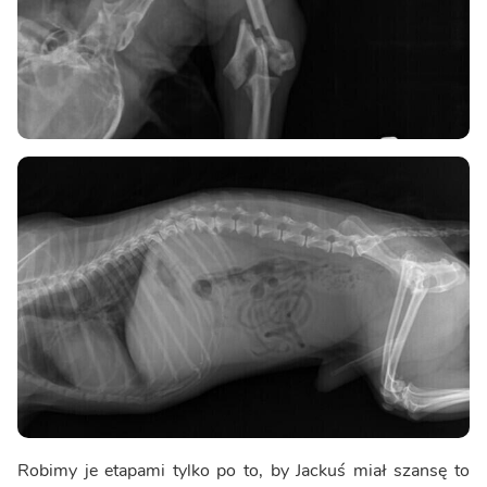
Robimy je etapami tylko po to, by Jackuś miał szansę to