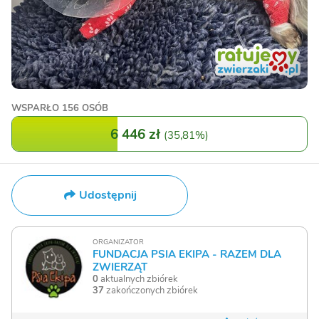
WSPARŁO
156 OSÓB
6 446 zł
(
35,81%
)
Udostępnij
ORGANIZATOR
FUNDACJA PSIA EKIPA - RAZEM DLA
ZWIERZĄT
0
aktualnych zbiórek
37
zakończonych zbiórek