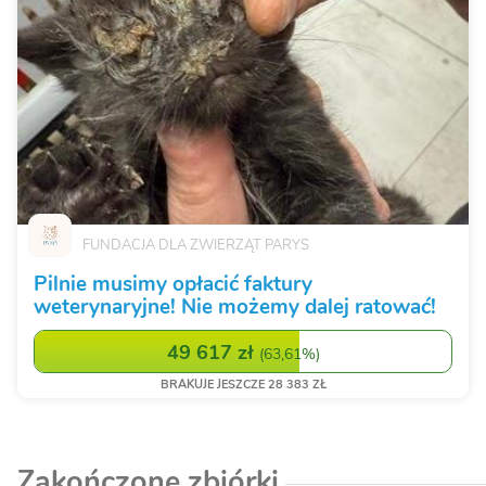
FUNDACJA DLA ZWIERZĄT PARYS
Pilnie musimy opłacić faktury
weterynaryjne! Nie możemy dalej ratować!
49 617 zł
(
63,61%
)
BRAKUJE JESZCZE 28 383 ZŁ
Zakończone zbiórki