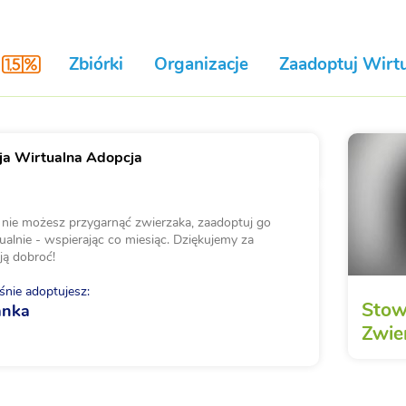
Zbiórki
Organizacje
Zaadoptuj Wirtu
a Wirtualna Adopcja
i nie możesz przygarnąć zwierzaka, zaadoptuj go
ualnie - wspierając co miesiąc. Dziękujemy za
ją dobroć!
nie adoptujesz:
Stow
anka
Zwier