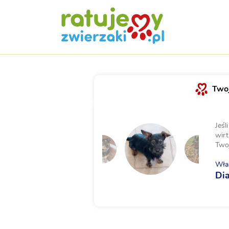
Twoj
Jeśl
wirt
Two
Właś
Di