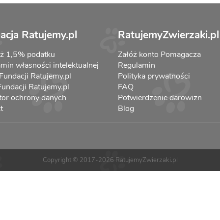
acja Ratujemy.pl
RatujemyZwierzaki.pl
aż 1,5% podatku
Załóż konto Pomagacza
min własności intelektualnej
Regulamin
 Fundacji Ratujemy.pl
Polityka prywatności
 Fundacji Ratujemy.pl
FAQ
tor ochrony danych
Potwierdzenie darowizn
t
Blog
Copyright © 2017-2026 RatujemyZwierzaki.pl