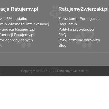
acja Ratujemy.pl
RatujemyZwierzaki.pl
aż 1,5% podatku
Załóż konto Pomagacza
min własności intelektualnej
Regulamin
 Fundacji Ratujemy.pl
Polityka prywatności
 Fundacji Ratujemy.pl
FAQ
tor ochrony danych
Potwierdzenie darowizn
t
Blog
Copyright © 2017-2026 RatujemyZwierzaki.pl