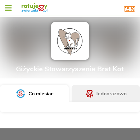
Giżyckie Stowarzyszenie Brat Kot
Co miesiąc
Jednorazowo