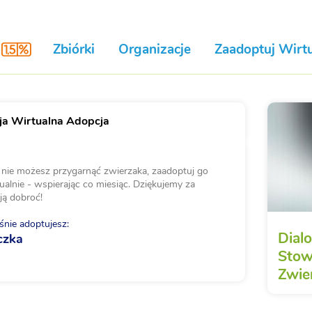
Zbiórki
Organizacje
Zaadoptuj Wirtu
a Wirtualna Adopcja
i nie możesz przygarnąć zwierzaka, zaadoptuj go
ualnie - wspierając co miesiąc. Dziękujemy za
ją dobroć!
nie adoptujesz:
Dial
czka
Stow
Zwie