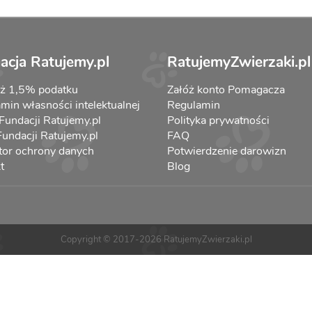
acja Ratujemy.pl
RatujemyZwierzaki.pl
aż 1,5% podatku
Załóż konto Pomagacza
min własności intelektualnej
Regulamin
 Fundacji Ratujemy.pl
Polityka prywatności
 Fundacji Ratujemy.pl
FAQ
tor ochrony danych
Potwierdzenie darowizn
t
Blog
Copyright © 2017-2026 RatujemyZwierzaki.pl