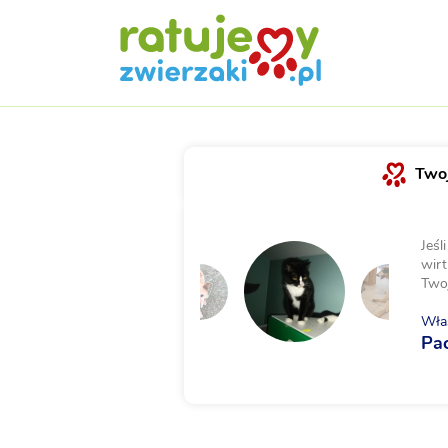
Twoj
Jeśl
wirt
Two
Właś
Pa