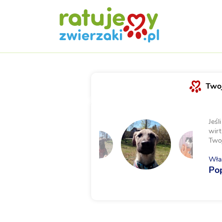
Twoj
Jeśl
wirt
Two
Właś
Po