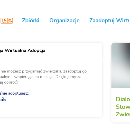
Zbiórki
Organizacje
Zaadoptuj Wirtu
a Wirtualna Adopcja
i nie możesz przygarnąć zwierzaka, zaadoptuj go
ualnie - wspierając co miesiąc. Dziękujemy za
ją dobroć!
nie adoptujesz:
Dial
pik
Stow
Zwie