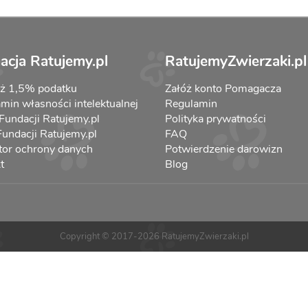
acja Ratujemy.pl
RatujemyZwierzaki.pl
aż 1,5% podatku
Załóż konto Pomagacza
min własności intelektualnej
Regulamin
 Fundacji Ratujemy.pl
Polityka prywatności
 Fundacji Ratujemy.pl
FAQ
tor ochrony danych
Potwierdzenie darowizn
t
Blog
Copyright © 2017-2026 RatujemyZwierzaki.pl