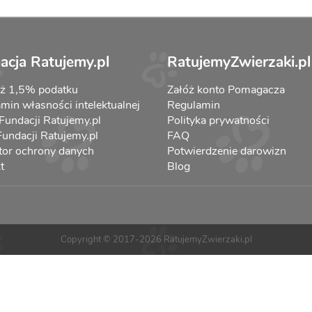
acja Ratujemy.pl
RatujemyZwierzaki.pl
aż 1,5% podatku
Załóż konto Pomagacza
min własności intelektualnej
Regulamin
 Fundacji Ratujemy.pl
Polityka prywatności
 Fundacji Ratujemy.pl
FAQ
tor ochrony danych
Potwierdzenie darowizn
t
Blog
Copyright © 2017-2026 RatujemyZwierzaki.pl