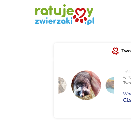
Twoj
Jeśl
wirt
Two
Właś
Cia