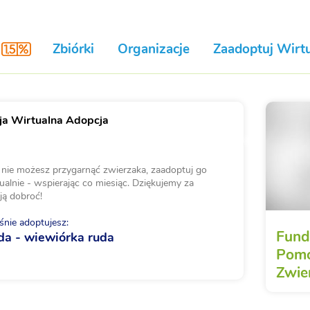
Zbiórki
Organizacje
Zaadoptuj Wirtu
a Wirtualna Adopcja
i nie możesz przygarnąć zwierzaka, zaadoptuj go
ualnie - wspierając co miesiąc. Dziękujemy za
ją dobroć!
nie adoptujesz:
Fund
da - wiewiórka ruda
Pomo
Zwie