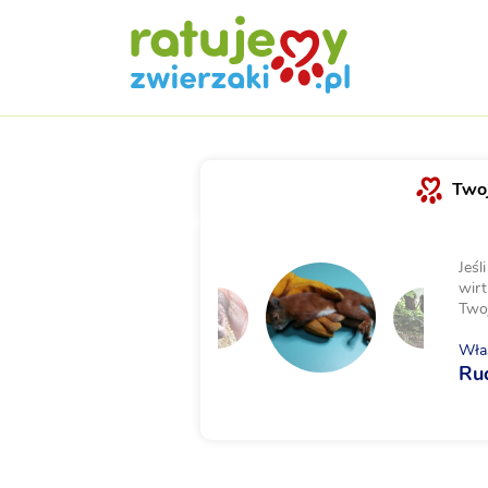
Twoj
Jeśl
wirt
Two
Właś
Ru