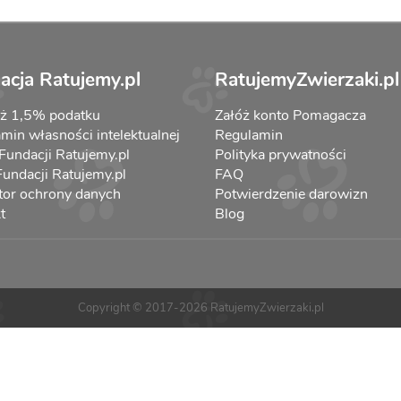
acja Ratujemy.pl
RatujemyZwierzaki.pl
aż 1,5% podatku
Załóż konto Pomagacza
min własności intelektualnej
Regulamin
 Fundacji Ratujemy.pl
Polityka prywatności
 Fundacji Ratujemy.pl
FAQ
tor ochrony danych
Potwierdzenie darowizn
t
Blog
Copyright © 2017-2026 RatujemyZwierzaki.pl