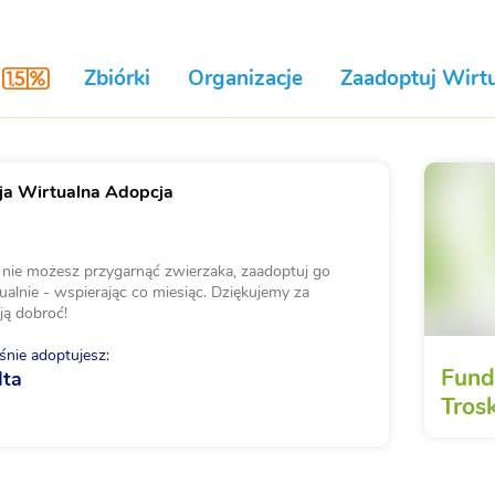
Zbiórki
Organizacje
Zaadoptuj Wirtu
a Wirtualna Adopcja
i nie możesz przygarnąć zwierzaka, zaadoptuj go
ualnie - wspierając co miesiąc. Dziękujemy za
ją dobroć!
nie adoptujesz:
Fund
lta
Tros