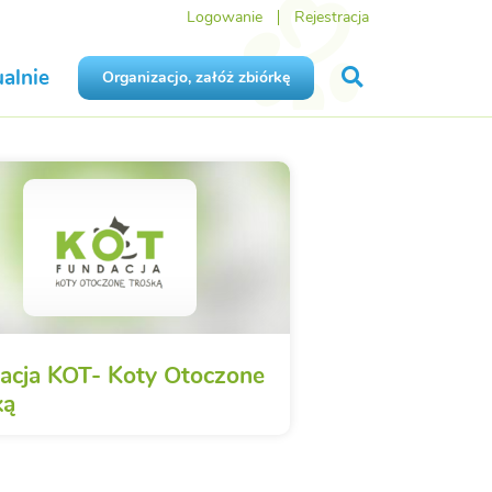
Logowanie
Rejestracja
alnie
Organizacjo, załóż zbiórkę
acja KOT- Koty Otoczone
ką