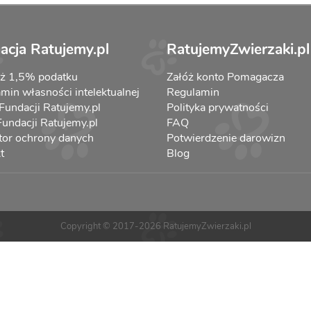
acja Ratujemy.pl
RatujemyZwierzaki.pl
aż 1,5% podatku
Załóż konto Pomagacza
min własności intelektualnej
Regulamin
 Fundacji Ratujemy.pl
Polityka prywatności
 Fundacji Ratujemy.pl
FAQ
tor ochrony danych
Potwierdzenie darowizn
t
Blog
Copyright © 2017-2026 RatujemyZwierzaki.pl