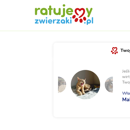
Twoj
Jeśl
wirt
Two
Właś
Ma