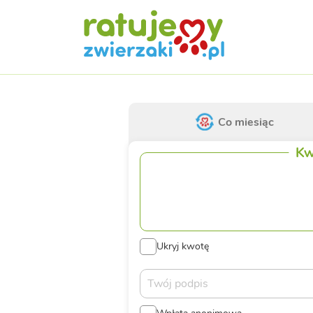
Co miesiąc
Kw
Ukryj kwotę