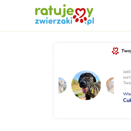
Twoj
Jeśl
wirt
Two
Właś
Cu