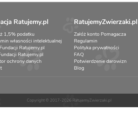
acja Ratujemy.pl
RatujemyZwierzaki.pl
aż 1,5% podatku
Załóż konto Pomagacza
min własności intelektualnej
Regulamin
 Fundacji Ratujemy.pl
Polityka prywatności
 Fundacji Ratujemy.pl
FAQ
tor ochrony danych
Potwierdzenie darowizn
t
Blog
Copyright © 2017-2026 RatujemyZwierzaki.pl