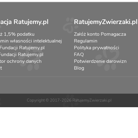
acja Ratujemy.pl
RatujemyZwierzaki.pl
aż 1,5% podatku
Załóż konto Pomagacza
min własności intelektualnej
Regulamin
 Fundacji Ratujemy.pl
Polityka prywatności
 Fundacji Ratujemy.pl
FAQ
tor ochrony danych
Potwierdzenie darowizn
t
Blog
Copyright © 2017-2026 RatujemyZwierzaki.pl