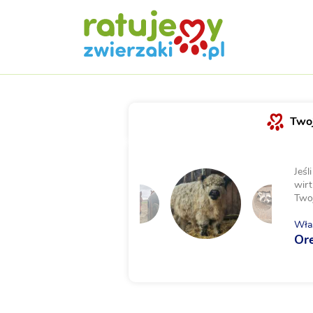
Twoj
Jeśl
wirt
Two
Właś
Or