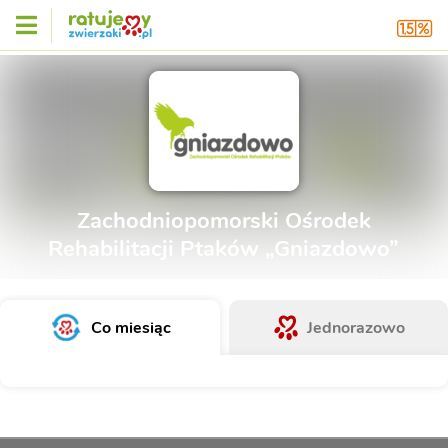
Zachodniopomorski Ośrodek
Rehabilitacji Ptaków „Gniazdowo”
Co miesiąc
Jednorazowo