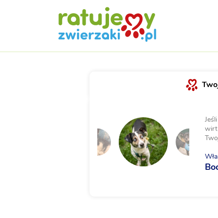
Twoj
Jeśl
wirt
Two
Właś
Boc