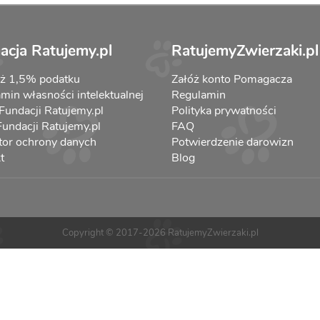
acja Ratujemy.pl
RatujemyZwierzaki.pl
aż 1,5% podatku
Załóż konto Pomagacza
min własności intelektualnej
Regulamin
 Fundacji Ratujemy.pl
Polityka prywatności
 Fundacji Ratujemy.pl
FAQ
tor ochrony danych
Potwierdzenie darowizn
t
Blog
Copyright © 2017-2026 RatujemyZwierzaki.pl