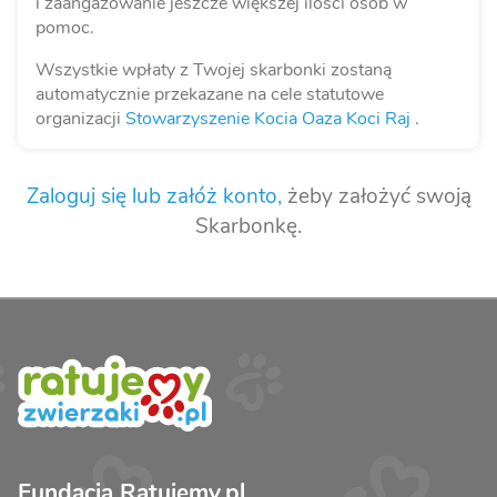
i zaangażowanie jeszcze większej ilości osób w
pomoc.
Wszystkie wpłaty z Twojej skarbonki zostaną
automatycznie przekazane na cele statutowe
organizacji
Stowarzyszenie Kocia Oaza Koci Raj
.
Zaloguj się lub załóż konto,
żeby założyć swoją
Skarbonkę.
Fundacja Ratujemy.pl