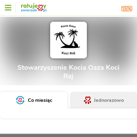
Stowarzyszenie Kocia Oaza Koci
Raj
Co miesiąc
Jednorazowo