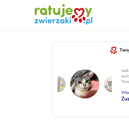
Twoj
Jeśl
wirt
Two
Właś
Zu