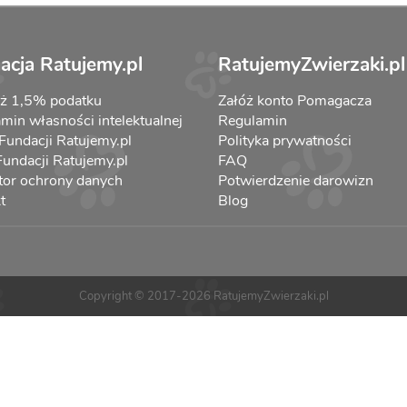
acja Ratujemy.pl
RatujemyZwierzaki.pl
aż 1,5% podatku
Załóż konto Pomagacza
min własności intelektualnej
Regulamin
 Fundacji Ratujemy.pl
Polityka prywatności
 Fundacji Ratujemy.pl
FAQ
tor ochrony danych
Potwierdzenie darowizn
t
Blog
Copyright © 2017-2026 RatujemyZwierzaki.pl