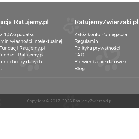
acja Ratujemy.pl
RatujemyZwierzaki.pl
aż 1,5% podatku
Załóż konto Pomagacza
min własności intelektualnej
Regulamin
 Fundacji Ratujemy.pl
Polityka prywatności
 Fundacji Ratujemy.pl
FAQ
tor ochrony danych
Potwierdzenie darowizn
t
Blog
Copyright © 2017-2026 RatujemyZwierzaki.pl