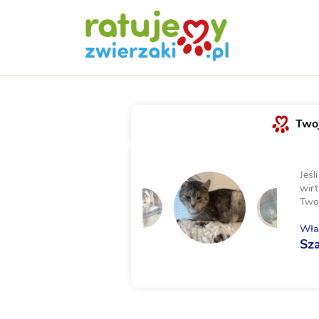
Twoj
Jeśl
wirt
Two
Właś
Sz