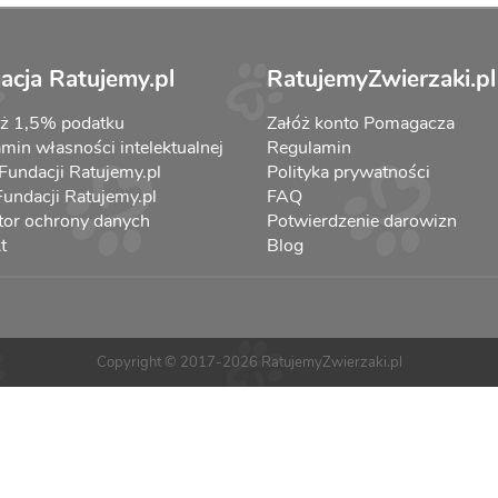
acja Ratujemy.pl
RatujemyZwierzaki.pl
aż 1,5% podatku
Załóż konto Pomagacza
min własności intelektualnej
Regulamin
 Fundacji Ratujemy.pl
Polityka prywatności
 Fundacji Ratujemy.pl
FAQ
tor ochrony danych
Potwierdzenie darowizn
t
Blog
Copyright © 2017-2026 RatujemyZwierzaki.pl