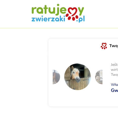
Twoj
Jeśl
wirt
Two
Właś
Gw