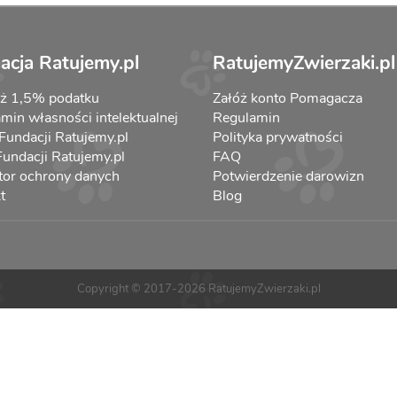
acja Ratujemy.pl
RatujemyZwierzaki.pl
aż 1,5% podatku
Załóż konto Pomagacza
min własności intelektualnej
Regulamin
 Fundacji Ratujemy.pl
Polityka prywatności
 Fundacji Ratujemy.pl
FAQ
tor ochrony danych
Potwierdzenie darowizn
t
Blog
Copyright © 2017-2026 RatujemyZwierzaki.pl