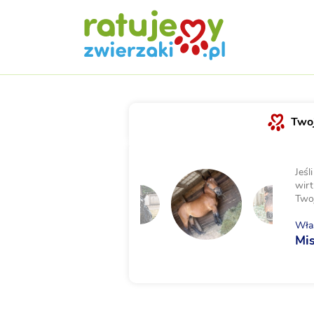
Twoj
Jeśl
wirt
Two
Właś
Mis