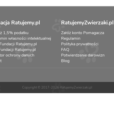
acja Ratujemy.pl
RatujemyZwierzaki.pl
aż 1,5% podatku
Załóż konto Pomagacza
min własności intelektualnej
Regulamin
 Fundacji Ratujemy.pl
Polityka prywatności
 Fundacji Ratujemy.pl
FAQ
tor ochrony danych
Potwierdzenie darowizn
t
Blog
Copyright © 2017-2026 RatujemyZwierzaki.pl