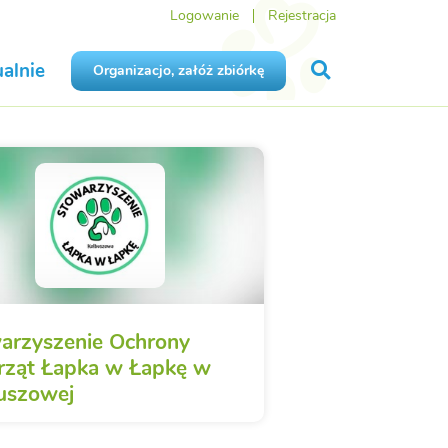
Logowanie
Rejestracja
alnie
Organizacjo, załóż zbiórkę
arzyszenie Ochrony
rząt Łapka w Łapkę w
uszowej