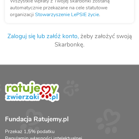
Wszystkie wpłaty z Twojej skarbonki zostaną
automatycznie przekazane na cele statutowe
organizacji
Stowarzyszenie LePSIE życie
.
Zaloguj się lub załóż konto,
żeby założyć swoją
Skarbonkę.
Fundacja Ratujemy.pl
Przekaż 1,5% podatku
Regulamin własności intelektualnej