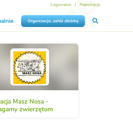
Logowanie
Rejestracja
alnie
Organizacjo, załóż zbiórkę
acja Masz Nosa -
gamy zwierzętom