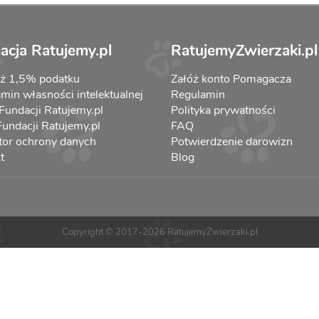
acja Ratujemy.pl
RatujemyZwierzaki.pl
aż 1,5% podatku
Załóż konto Pomagacza
min własności intelektualnej
Regulamin
 Fundacji Ratujemy.pl
Polityka prywatności
 Fundacji Ratujemy.pl
FAQ
tor ochrony danych
Potwierdzenie darowizn
t
Blog
Copyright © 2017-2026 RatujemyZwierzaki.pl