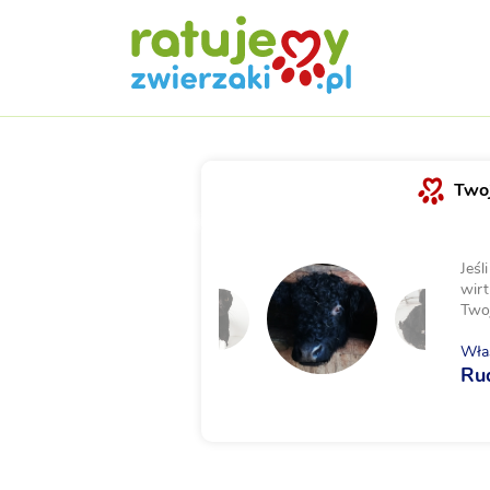
Twoj
Jeśl
wirt
Two
Właś
Ru