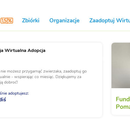
Zbiórki
Organizacje
Zaadoptuj Wirtu
a Wirtualna Adopcja
i nie możesz przygarnąć zwierzaka, zaadoptuj go
ualnie - wspierając co miesiąc. Dziękujemy za
ją dobroć!
nie adoptujesz:
Fund
diś
Poma