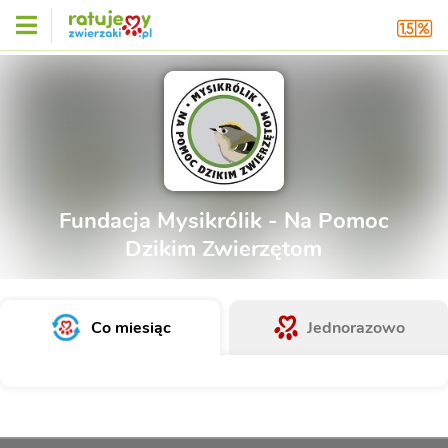
Fundacja Mysikrólik - Na Pomoc
Dzikim Zwierzętom
Co miesiąc
Jednorazowo