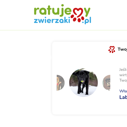
Twoj
Jeśl
wirt
Two
Właś
La