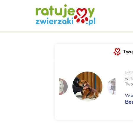
Twoj
Jeśl
wirt
Two
Właś
Be