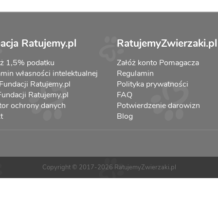
acja Ratujemy.pl
RatujemyZwierzaki.pl
aż 1,5% podatku
Załóż konto Pomagacza
min własności intelektualnej
Regulamin
 Fundacji Ratujemy.pl
Polityka prywatności
 Fundacji Ratujemy.pl
FAQ
tor ochrony danych
Potwierdzenie darowizn
t
Blog
Copyright © 2017-2026 RatujemyZwierzaki.pl