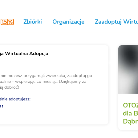
Zbiórki
Organizacje
Zaadoptuj Wirtu
a Wirtualna Adopcja
i nie możesz przygarnąć zwierzaka, zaadoptuj go
ualnie - wspierając co miesiąc. Dziękujemy za
ją dobroć!
nie adoptujesz:
OTOZ
ar
dla 
Dąb