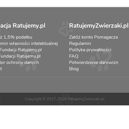
acja Ratujemy.pl
RatujemyZwierzaki.pl
aż 1,5% podatku
Załóż konto Pomagacza
min własności intelektualnej
Regulamin
 Fundacji Ratujemy.pl
Polityka prywatności
 Fundacji Ratujemy.pl
FAQ
tor ochrony danych
Potwierdzenie darowizn
t
Blog
Copyright © 2017-2026 RatujemyZwierzaki.pl