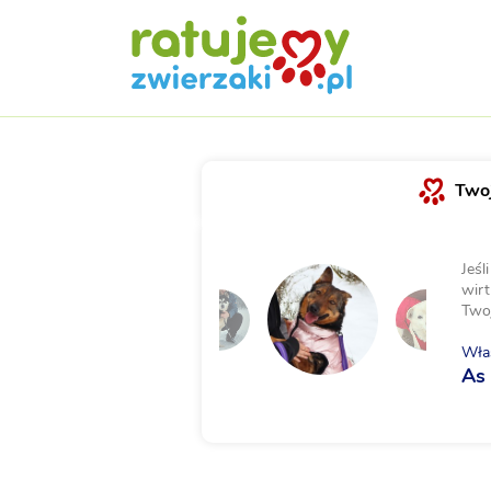
Twoj
Jeśl
wirt
Two
Właś
As