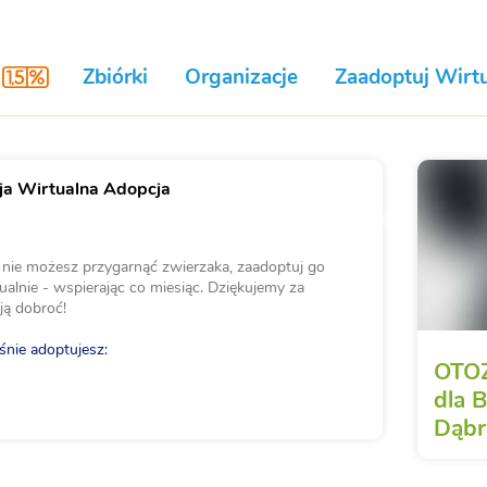
Zbiórki
Organizacje
Zaadoptuj Wirtu
a Wirtualna Adopcja
i nie możesz przygarnąć zwierzaka, zaadoptuj go
ualnie - wspierając co miesiąc. Dziękujemy za
ją dobroć!
nie adoptujesz:
OTOZ
dla 
Dąb