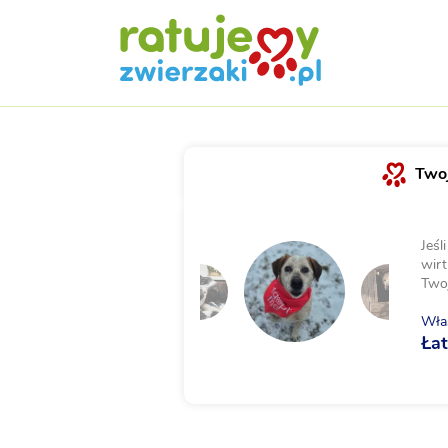
Twoj
Jeśl
wirt
Two
Właś
Ła