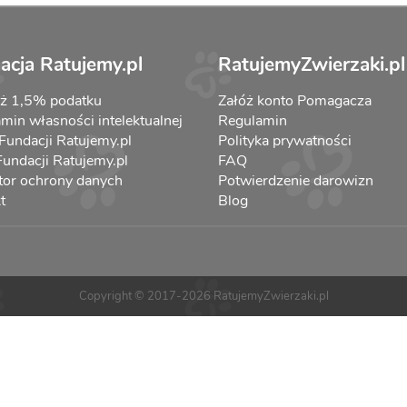
acja Ratujemy.pl
RatujemyZwierzaki.pl
aż 1,5% podatku
Załóż konto Pomagacza
min własności intelektualnej
Regulamin
 Fundacji Ratujemy.pl
Polityka prywatności
 Fundacji Ratujemy.pl
FAQ
tor ochrony danych
Potwierdzenie darowizn
t
Blog
Copyright © 2017-2026 RatujemyZwierzaki.pl