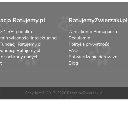
acja Ratujemy.pl
RatujemyZwierzaki.pl
aż 1,5% podatku
Załóż konto Pomagacza
min własności intelektualnej
Regulamin
 Fundacji Ratujemy.pl
Polityka prywatności
 Fundacji Ratujemy.pl
FAQ
tor ochrony danych
Potwierdzenie darowizn
t
Blog
Copyright © 2017-2026 RatujemyZwierzaki.pl