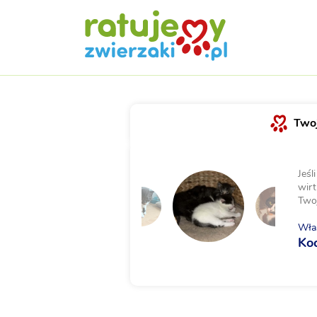
Twoj
Jeśl
wirt
Two
Właś
Koc