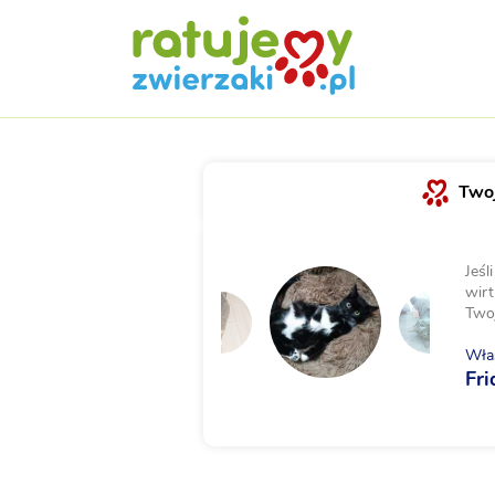
Twoj
Jeśl
wirt
Two
Właś
Fri