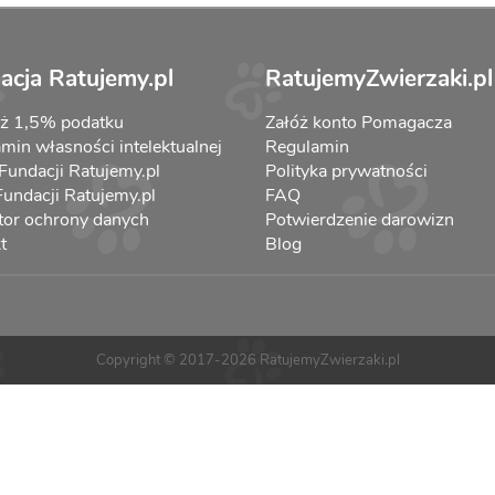
acja Ratujemy.pl
RatujemyZwierzaki.pl
aż 1,5% podatku
Załóż konto Pomagacza
min własności intelektualnej
Regulamin
 Fundacji Ratujemy.pl
Polityka prywatności
 Fundacji Ratujemy.pl
FAQ
tor ochrony danych
Potwierdzenie darowizn
t
Blog
Copyright © 2017-2026 RatujemyZwierzaki.pl