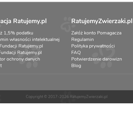
acja Ratujemy.pl
RatujemyZwierzaki.pl
aż 1,5% podatku
Załóż konto Pomagacza
min własności intelektualnej
Regulamin
 Fundacji Ratujemy.pl
Polityka prywatności
 Fundacji Ratujemy.pl
FAQ
tor ochrony danych
Potwierdzenie darowizn
t
Blog
Copyright © 2017-2026 RatujemyZwierzaki.pl