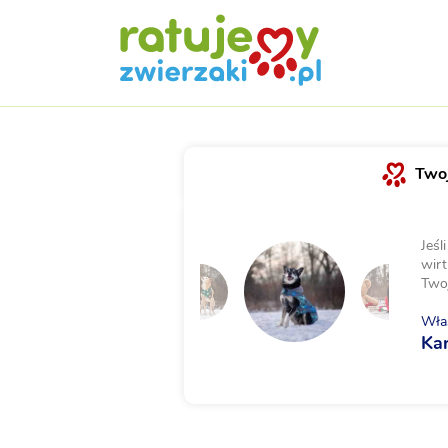
Twoj
Jeśl
wirt
Two
Właś
Ka