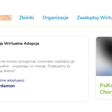
Zbiórki
Organizacje
Zaadoptuj Wirtu
a Wirtualna Adopcja
i nie możesz przygarnąć zwierzaka, zaadoptuj go
ualnie - wspierając co miesiąc. Dziękujemy za
ją dobroć!
nie adoptujesz:
PsiK
rdamon
Chor