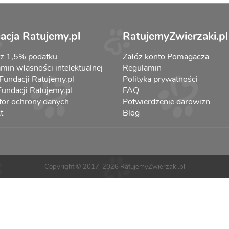
acja Ratujemy.pl
RatujemyZwierzaki.pl
aż 1,5% podatku
Załóż konto Pomagacza
min własności intelektualnej
Regulamin
 Fundacji Ratujemy.pl
Polityka prywatności
 Fundacji Ratujemy.pl
FAQ
tor ochrony danych
Potwierdzenie darowizn
t
Blog
Copyright © 2017-2026 RatujemyZwierzaki.pl