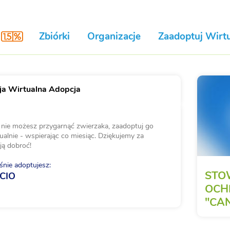
Zbiórki
Organizacje
Zaadoptuj Wirtu
a Wirtualna Adopcja
i nie możesz przygarnąć zwierzaka, zaadoptuj go
ualnie - wspierając co miesiąc. Dziękujemy za
ją dobroć!
nie adoptujesz:
STO
CIO
OCH
"CAN