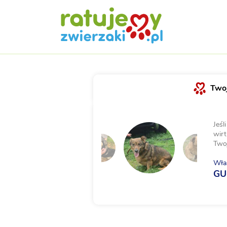
Twoj
Jeśl
wirt
Two
Właś
GU