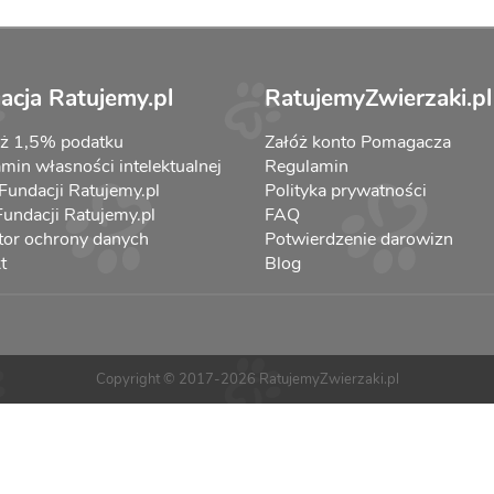
acja Ratujemy.pl
RatujemyZwierzaki.pl
aż 1,5% podatku
Załóż konto Pomagacza
min własności intelektualnej
Regulamin
 Fundacji Ratujemy.pl
Polityka prywatności
 Fundacji Ratujemy.pl
FAQ
tor ochrony danych
Potwierdzenie darowizn
t
Blog
Copyright © 2017-2026 RatujemyZwierzaki.pl