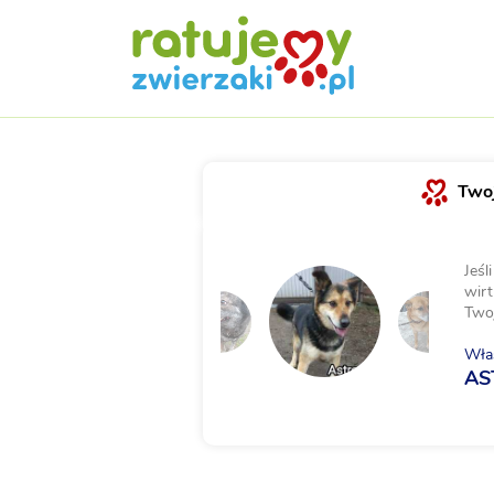
Twoj
Jeśl
wirt
Two
Właś
AS