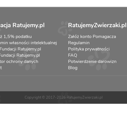
acja Ratujemy.pl
RatujemyZwierzaki.pl
aż 1,5% podatku
Załóż konto Pomagacza
min własności intelektualnej
Regulamin
 Fundacji Ratujemy.pl
Polityka prywatności
 Fundacji Ratujemy.pl
FAQ
tor ochrony danych
Potwierdzenie darowizn
t
Blog
Copyright © 2017-2026 RatujemyZwierzaki.pl