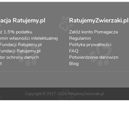
acja Ratujemy.pl
RatujemyZwierzaki.pl
aż 1,5% podatku
Załóż konto Pomagacza
min własności intelektualnej
Regulamin
 Fundacji Ratujemy.pl
Polityka prywatności
 Fundacji Ratujemy.pl
FAQ
tor ochrony danych
Potwierdzenie darowizn
t
Blog
Copyright © 2017-2026 RatujemyZwierzaki.pl