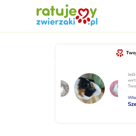
Twoj
Jeśl
wirt
Two
Właś
Sze