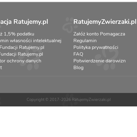
acja Ratujemy.pl
RatujemyZwierzaki.pl
aż 1,5% podatku
Załóż konto Pomagacza
min własności intelektualnej
Regulamin
 Fundacji Ratujemy.pl
Polityka prywatności
 Fundacji Ratujemy.pl
FAQ
tor ochrony danych
Potwierdzenie darowizn
t
Blog
Copyright © 2017-2026 RatujemyZwierzaki.pl