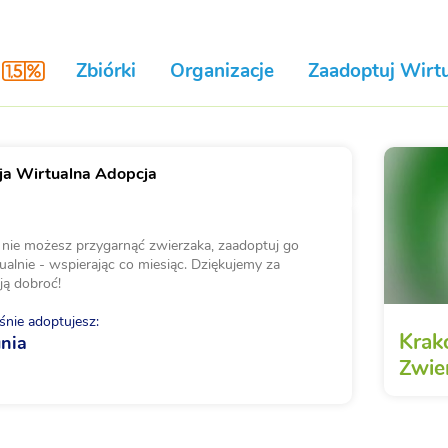
Zbiórki
Organizacje
Zaadoptuj Wirtu
a Wirtualna Adopcja
i nie możesz przygarnąć zwierzaka, zaadoptuj go
ualnie - wspierając co miesiąc. Dziękujemy za
ją dobroć!
nie adoptujesz:
Krak
unia
Zwie