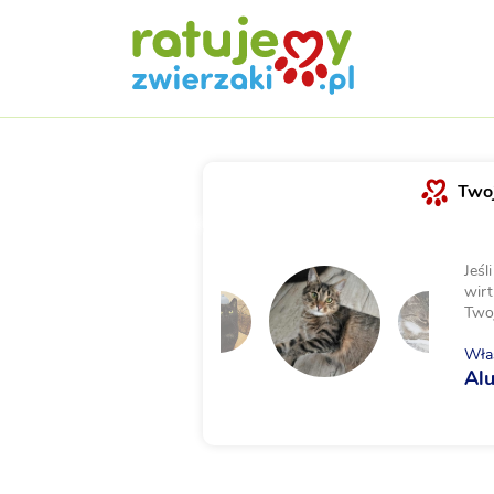
Twoj
Jeśl
wirt
Two
Właś
Al