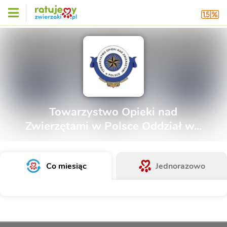
Towarzystwo Opieki nad
Zwierzętami w Polsce Oddział w...
Co miesiąc
Jednorazowo