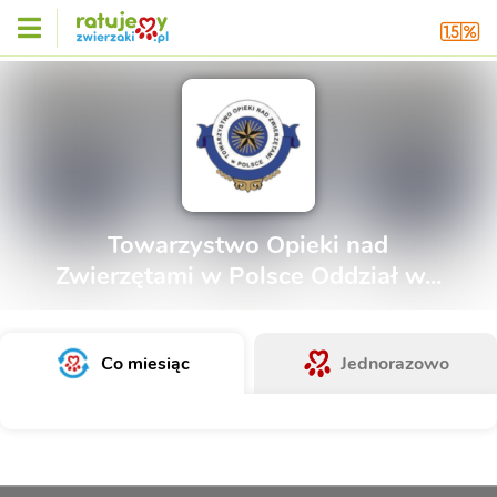
Towarzystwo Opieki nad
Zwierzętami w Polsce Oddział w...
Co miesiąc
Jednorazowo