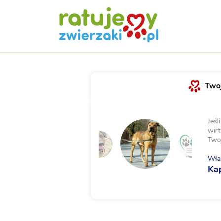
Twoj
Jeśl
wirt
Two
Właś
Ka