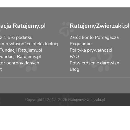
acja Ratujemy.pl
RatujemyZwierzaki.pl
aż 1,5% podatku
Załóż konto Pomagacza
min własności intelektualnej
Regulamin
 Fundacji Ratujemy.pl
Polityka prywatności
 Fundacji Ratujemy.pl
FAQ
tor ochrony danych
Potwierdzenie darowizn
t
Blog
Copyright © 2017-2026 RatujemyZwierzaki.pl