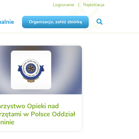
Logowanie
Rejestracja
alnie
Organizacjo, załóż zbiórkę
rzystwo Opieki nad
rzętami w Polsce Oddział
ninie