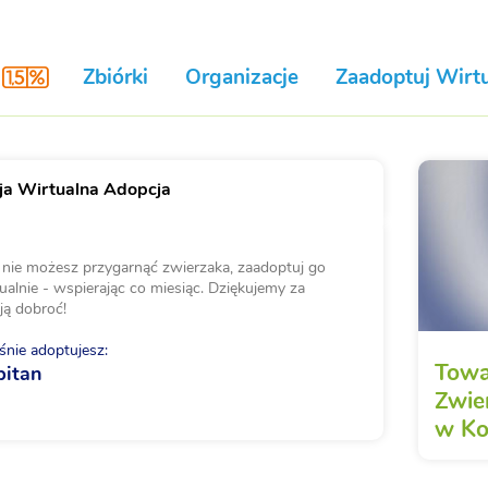
Zbiórki
Organizacje
Zaadoptuj Wirtu
a Wirtualna Adopcja
i nie możesz przygarnąć zwierzaka, zaadoptuj go
ualnie - wspierając co miesiąc. Dziękujemy za
ją dobroć!
nie adoptujesz:
Towa
pitan
Zwie
w Ko