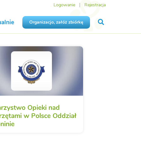
Logowanie
Rejestracja
alnie
Organizacjo, załóż zbiórkę
rzystwo Opieki nad
rzętami w Polsce Oddział
ninie