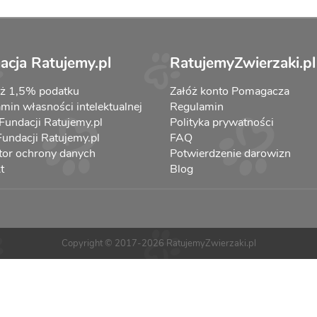
acja Ratujemy.pl
RatujemyZwierzaki.pl
aż 1,5% podatku
Załóż konto Pomagacza
min własności intelektualnej
Regulamin
 Fundacji Ratujemy.pl
Polityka prywatności
 Fundacji Ratujemy.pl
FAQ
tor ochrony danych
Potwierdzenie darowizn
t
Blog
Copyright © 2017-2026 RatujemyZwierzaki.pl