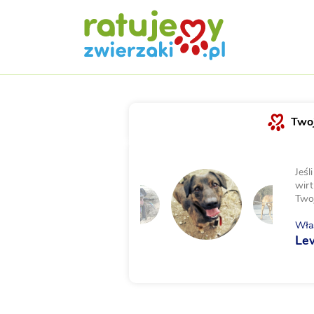
Twoj
Jeśl
wirt
Two
Właś
Le