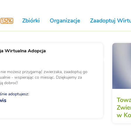
Zbiórki
Organizacje
Zaadoptuj Wirtu
a Wirtualna Adopcja
i nie możesz przygarnąć zwierzaka, zaadoptuj go
ualnie - wspierając co miesiąc. Dziękujemy za
ją dobroć!
nie adoptujesz:
Towa
wis
Zwie
w Ko