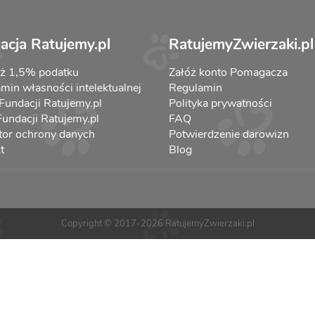
acja Ratujemy.pl
RatujemyZwierzaki.pl
aż 1,5% podatku
Załóż konto Pomagacza
min własności intelektualnej
Regulamin
 Fundacji Ratujemy.pl
Polityka prywatności
 Fundacji Ratujemy.pl
FAQ
tor ochrony danych
Potwierdzenie darowizn
t
Blog
Copyright © 2017-2026 RatujemyZwierzaki.pl